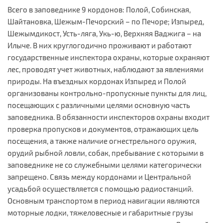
Всего в заповеднике 9 кордонов: Полой, Собинская,
Шайтановка, Шежым-Печорский – по Печоре; Изпыред,
Шежымдикост, Усть-ляга, Укь-ю, Верхняя Ваджига – на
Илыче. В них круглогодично проживают и работают
государственные инспектора охраны, которые охраняют
лес, проводят учет животных, наблюдают за явлениями
природы. На въездных кордонах Изпыред и Полой
организованы контрольно-пропускные пункты для лиц,
посещающих с различными целями основную часть
заповедника. В обязанности инспекторов охраны входит
проверка пропусков и документов, отражающих цель
посещения, а также наличие огнестрельного оружия,
орудий рыбной ловли, собак, пребывание с которыми в
заповеднике не со служебными целями категорически
запрещено. Связь между кордонами и Центральной
усадьбой осуществляется с помощью радиостанций.
Основным транспортом в период навигации являются
моторные лодки, тяжеловесные и габаритные грузы