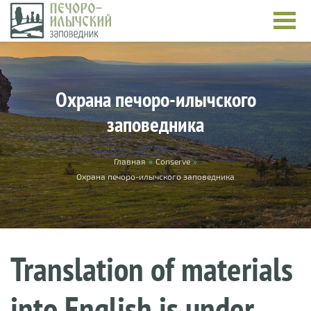
Skip to main content
Охрана печоро-илычского
заповедника
You are here
Главная
»
Conserve
»
Охрана печоро-илычского заповедника
Translation of materials
into English is under