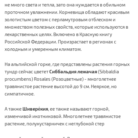
не много света и тепла, зато она нуждается в обильном
проточном увлажнении. Корневища обладают красивым
золотистым цветом с перламутровым отблеском и
множеством полезных свойств, которые используются в
лекарственных целях. Включено в Красную книгу
Российской Федерации. Произрастает в регионах с
холодным и умеренным климатом.
На альпийской горке, где представлены растения горных
тундр сейчас цветет
Сиббальдия лежачая
(Sibbaldia
procumbens) Rosales (Розоцветные) - многолетнее
травянистое растение высотой до 9 см. Неяркое, но
симпатичное.
А также
Шивере́кия
, ее также называют горной,
изменчивой икотниковой. Многолетнее травянистое
растение, полукустарничек с неглубокой стер