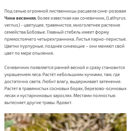
Под сенью огромной лиственницы расцвела сине-розовая
Чина весенняя
, более известная как сочевичник, (Lathyrus
vernus) - цветущее, травянистое, многолетнее растение
семейства Бобовые. Главный стебель имеет форму
прямостоячего четырехгранника. Листья парно-перистые.
Цветки пурпурные, позднее синеющие – они меняют свой
цвет по мере опыления.
Сочевичник появляется ранней весной и сразу становится
украшением леса. Растёт небольшими кучками, там, где
достаточно света. Любит влагу, выдерживает затенение.
Растет в травянистых сосновых борах, березово-осиновых
лесах и кустарниковых зарослях. Местами полностью
вытесняет другие травы. Ядовит.