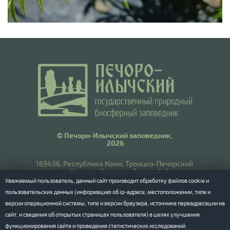
© Печоро-Илычский заповедник,
2026
169436, Республика Коми, Троицко-Печорский
район, пст. Якша, ул. Ланиной, 8
Уважаемый пользователь, данный сайт производит обработку файлов cookie и
​Тел.: 8(8212) 55-55-77
пользовательских данных (информацию об ip-адресе, местоположении, типе и
info@pechora-reserve.ru
версии операционной системы, типе и версии браузера, источнике переадресации на
сайт, и сведения об открытых страницах пользователя) в целях улучшения
функционирования сайта и проведения статистических исследований.
Главная
Поиск
Обратная связь
Контакты