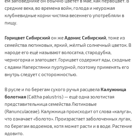
ем заповеднике он обычно цветёт в мае, как первоцвет. В
средние века, во времена войн, голода и неурожая
клубневидные корни чистяка весеннего употребляли в
пищу.
Горицвет Сибирский
он же
Адонис Сибирский
, тоже из
семейства лютиковых, яркий, жёлтый солнечный цветок. В
народе его ещё называют волосатка, стародубка,
черногорка и златоцвет. Горицвет содержит яды, сходные
с ядами Наперстянки пурпурной, поэтому применять его
внутрь следует с осторожностью.
В русле и по берегам сухого ручья расцвела
Калужница
болотная
(Caltha palustris) — ещё одна золотистая
представительница семейства Лютиковые
(Ranunculaceae). Калужница происходит от слова «калуга»,
что означает «болото». Произрастает заболоченных лугах,
по берегам водоемов, хотя может расти и в воде. Растение
ядовито.