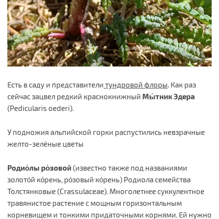
Есть в саду и представители
тундровой флоры
. Как раз
сейчас зацвел редкий краснокнижный
Мы́тник Эдера
(Pedicularis oederi).
У подножия альпийской горки распустились невзрачные
желто-зелёные цветы
Родио́лы ро́зовой
(известно также под названиями
золото́й ко́рень, ро́зовый ко́рень) Родиола семейства
Толстянковые (Crassulaceae). Многолетнее суккулентное
травянистое растение с мощным горизонтальным
корневищем и тонкими придаточными корнями. Ей нужно