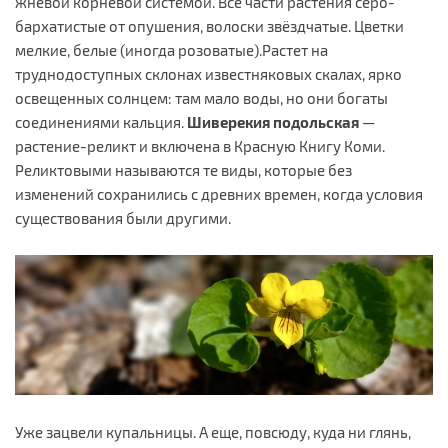
жневой корневой системой. Все части растения серо-
бархатистые от опушения, волоски звёздчатые. Цветки
мелкие, белые (иногда розоватые).Растет на
труднодоступных склонах известняковых скалах, ярко
освещенных солнцем: там мало воды, но они богаты
соединениями кальция.
Шиверекия подольская
—
растение-реликт и включена в Красную Книгу Коми.
Реликтовыми называются те виды, которые без
изменений сохранились с древних времен, когда условия
существования были другими.
Уже зацвели купальницы. А еще, повсюду, куда ни глянь,