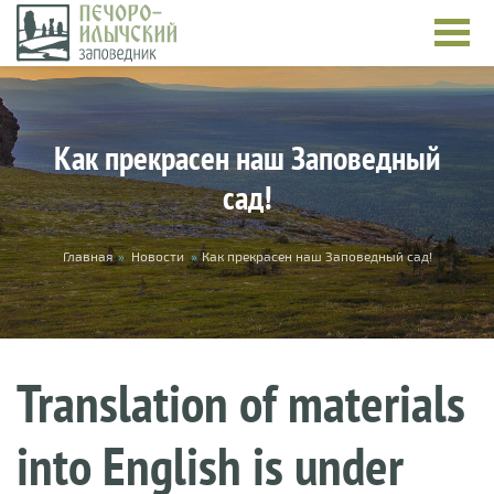
Skip to main content
Как прекрасен наш Заповедный
сад!
You are here
Главная
»
Новости
»
Как прекрасен наш Заповедный сад!
Translation of materials
into English is under