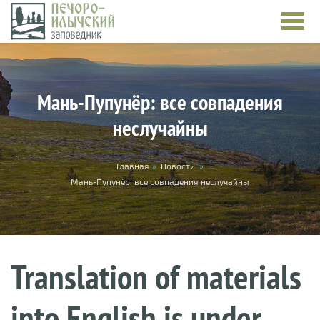
Skip to main content
Мань-Пупунёр: все совпадения
неслучайны
You are here
Главная
»
Новости
»
Мань-Пупунёр: все совпадения неслучайны
Translation of materials
into English is under