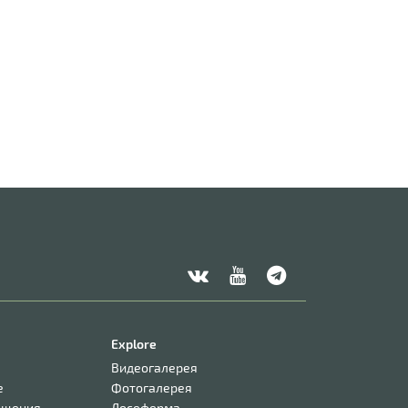
Explore
Видеогалерея
е
Фотогалерея
ещения
Лосеферма