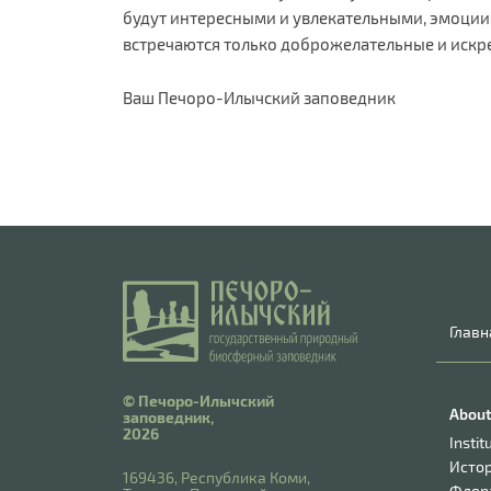
будут интересными и увлекательными, эмоции 
встречаются только доброжелательные и искр
Ваш Печоро-Илычский заповедник
Главн
© Печоро-Илычский
About
заповедник,
2026
Instit
Исто
169436, Республика Коми,
Флор