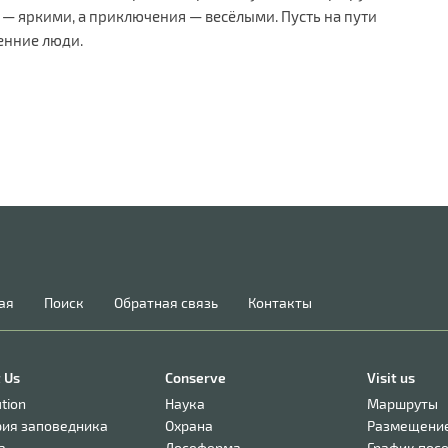
— яркими, а приключения — весёлыми. Пусть на пути
енние люди.
ая
Поиск
Обратная связь
Контакты
 Us
Conserve
Visit us
ution
Наука
Маршруты
рия заповедника
Охрана
Размещени
а
Лосеферма
График пос