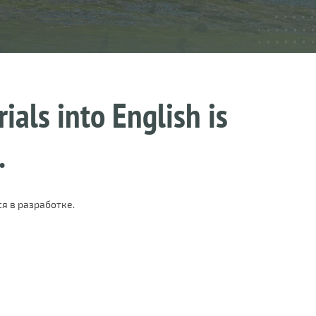
ials into English is
.
я в разработке.