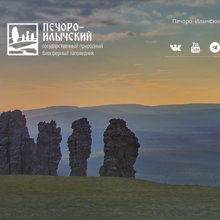
Skip to main content
Печоро-Илычски
You are here