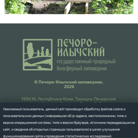
© Печоро-Илычский заповедник,
2026
169436, Республика Коми, Троицко-Печорский
район, пст. Якша, ул. Ланиной, 8
Уважаемый пользователь, данный сайт производит обработку файлов cookie и
​Тел.: 8(8212) 55-55-77
пользовательских данных (информацию об ip-адресе, местоположении, типе и
info@pechora-reserve.ru
версии операционной системы, типе и версии браузера, источнике переадресации на
сайт, и сведения об открытых страницах пользователя) в целях улучшения
функционирования сайта и проведения статистических исследований.