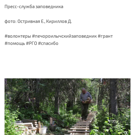
Пресс-служба заповедника
фото: Остривная Е., Кириллов Д.
#волонтеры #печороилычскийзаповедник #грант
#помощь #РГО #спасибо