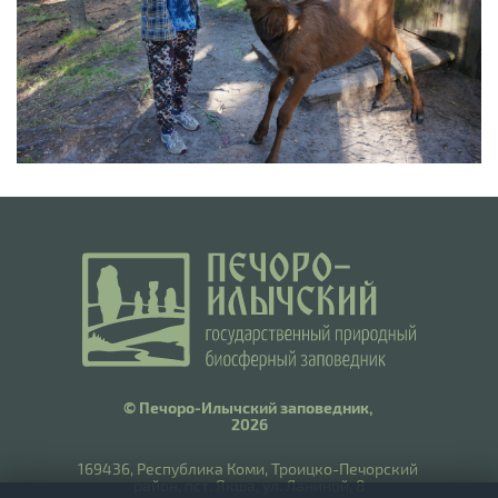
© Печоро-Илычский заповедник,
2026
169436, Республика Коми, Троицко-Печорский
район, пст. Якша, ул. Ланиной, 8