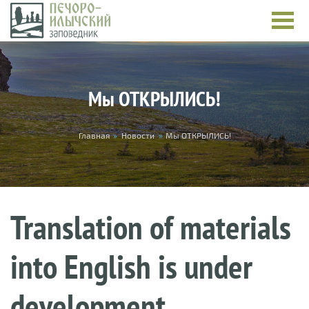
Skip to main content
Мы ОТКРЫЛИСЬ!
You are here
Главная
»
Новости
»
Мы ОТКРЫЛИСЬ!
Translation of materials
into English is under
development.