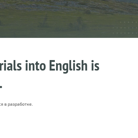
ials into English is
.
я в разработке.