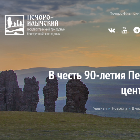
Skip to main content
Печоро-Илычски
В честь 90-летия П
цен
You are here
Главная
»
Новости
»
В че