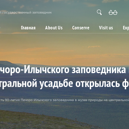
й государственный заповедник
Главная
About Us
Conserve
Visit us
Exp
ечоро-Илычского заповедника
тральной усадьбе открылась ф
сть 90-летия Печоро-Илычского заповедника в музее природы на центрально