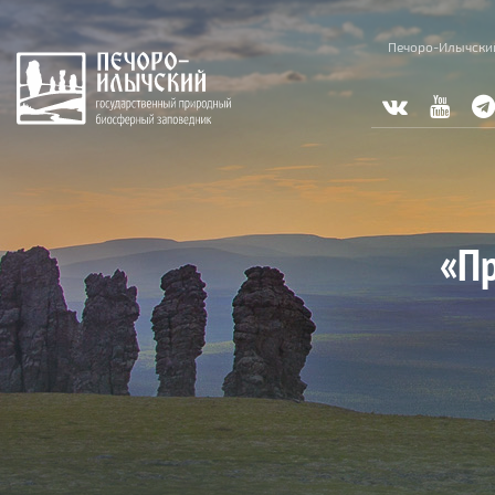
Перейти к основному содержанию
Печоро-Илычски
«Пр
Вы здесь