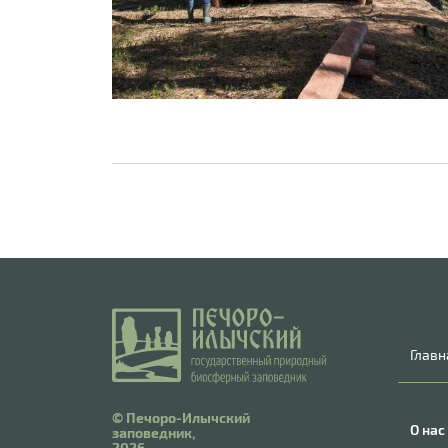
Главн
© Печоро-Илычский
О нас
заповедник,
2026