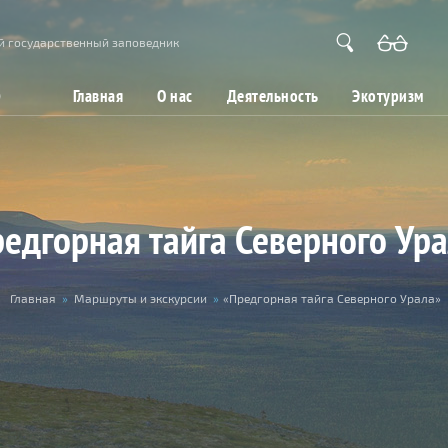
й государственный заповедник
Главная
О нас
Деятельность
Экотуризм
едгорная тайга Северного Ур
Главная
»
Маршруты и экскурсии
»
«Предгорная тайга Северного Урала»