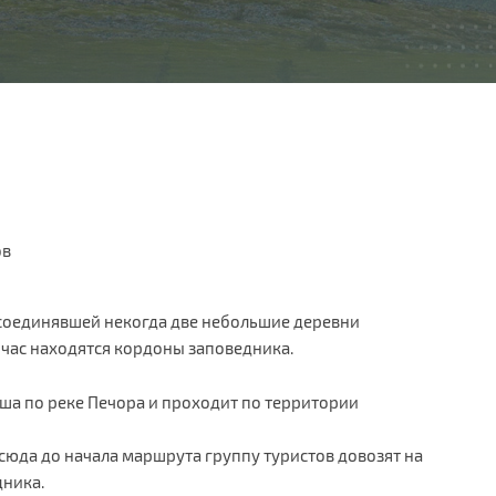
ов
соединявшей некогда две небольшие деревни
час находятся кордоны заповедника.​
ша по реке Печора и проходит по территории
тсюда до начала маршрута группу туристов довозят на
дника.