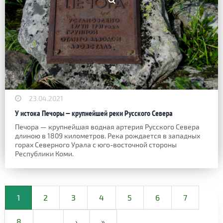
23.04.2021
У истока Печоры — крупнейшей реки Русского Севера
Печора — крупнейшая водная артерия Русского Севера
длиною в 1809 километров. Река рождается в западных
горах Северного Урала с юго-восточной стороны
Республики Коми.
1
2
3
4
5
6
7
8
…
›
»