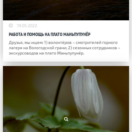
19.05.2022
РАБОТА И ПОМОЩЬ НА ПЛАТО МАНЬПУПУНЁР
Друзья, мы ищем: 1) волонтёров – смотрителей горного
лагеря на Вологодской грани; 2) сезонных сотрудников –
экскурсоводов на плато Маньпупунёр.