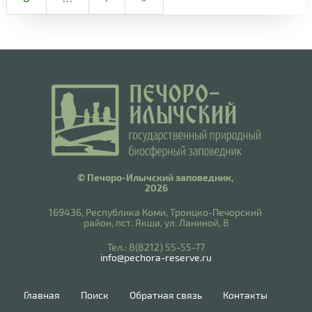
© Печоро-Илычский заповедник,
2026
169436, Республика Коми, Троицко-Печорский
район, пст. Якша, ул. Ланиной, 8
​Тел.: 8(8212) 55-55-77
info@pechora-reserve.ru
Главная
Поиск
Обратная связь
Контакты