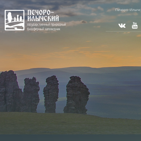
Печоро-Илычс
Вы
здесь