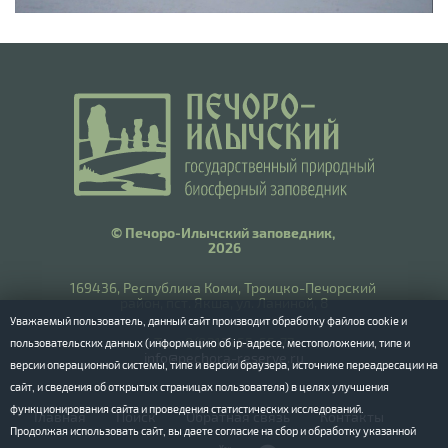
© Печоро-Илычский заповедник,
2026
169436, Республика Коми, Троицко-Печорский
район, пст. Якша, ул. Ланиной, 8
Уважаемый пользователь, данный сайт производит обработку файлов cookie и
​Тел.: 8(8212) 55-55-77
пользовательских данных (информацию об ip-адресе, местоположении, типе и
info@pechora-reserve.ru
версии операционной системы, типе и версии браузера, источнике переадресации на
сайт, и сведения об открытых страницах пользователя) в целях улучшения
функционирования сайта и проведения статистических исследований.
Главная
Поиск
Обратная связь
Контакты
Продолжая использовать сайт, вы даете согласие на сбор и обработку указанной