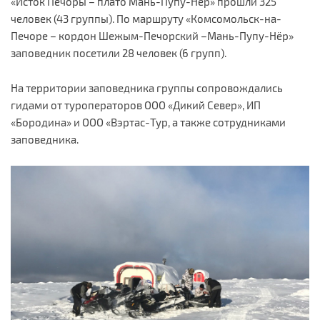
«Исток Печоры – плато Мань-Пупу-Нёр» прошли 325
человек (43 группы). По маршруту «Комсомольск-на-
Печоре – кордон Шежым-Печорский –Мань-Пупу-Нёр»
заповедник посетили 28 человек (6 групп).
На территории заповедника группы сопровождались
гидами от туроператоров ООО «Дикий Север», ИП
«Бородина» и ООО «Вэртас-Тур, а также сотрудниками
заповедника.